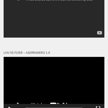
LOU VS FLYER – ASERRADERO 1.0
Reproductor
de
vídeo