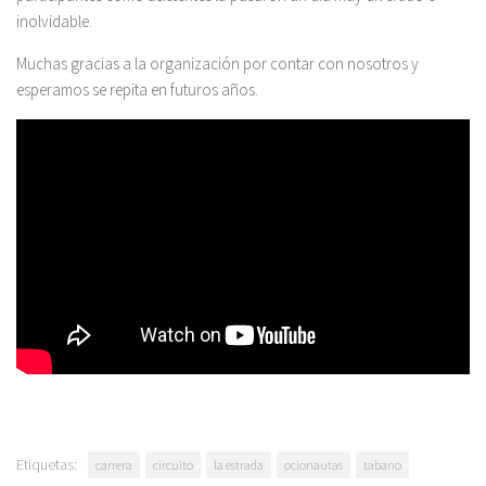
inolvidable.
Muchas gracias a la organización por contar con nosotros y
esperamos se repita en futuros años.
Etiquetas:
carrera
circuito
la estrada
ocionautas
tabano