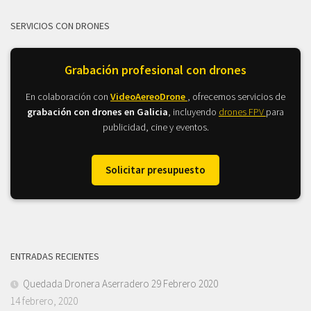
SERVICIOS CON DRONES
Grabación profesional con drones
En colaboración con
VideoAereoDrone
, ofrecemos servicios de
grabación con drones en Galicia
, incluyendo
drones FPV
para
publicidad, cine y eventos.
Solicitar presupuesto
ENTRADAS RECIENTES
Quedada Dronera Aserradero 29 Febrero 2020
14 febrero, 2020