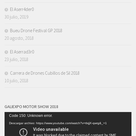
El Aserr4der0
30 julio, 2019
Bueu Drone Festival GP 2018
20 agosto, 2018
El Aserrad3r0
23 julio, 2018
Carrera de Drones Cubillos de Sil 2018
10 julio, 2018
GALIEXPO MOTOR SHOW 2018
Reproductor
Code 150: Unknown error.
de
Descargar archivo: https://www.youtube.com/watch?v=tlxjjX-qwrg&_=1
vídeo