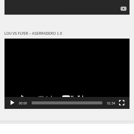
LOU VS FLYER – ASERRADERO 1.0
Reproductor
de
vídeo
00:00
01:34