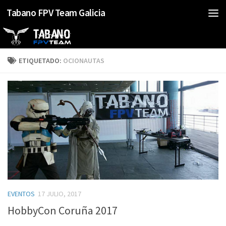
Tabano FPV Team Galicia
Saltar al contenido
ETIQUETADO:
OCIONAUTAS
EVENTOS
17 JULIO, 2017
HobbyCon Coruña 2017