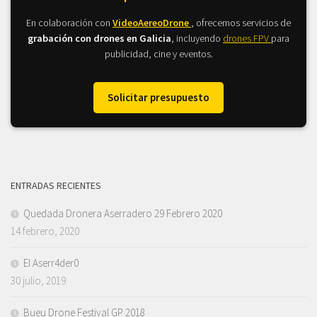
En colaboración con
VideoAereoDrone
, ofrecemos servicios de
grabación con drones en Galicia
, incluyendo
drones FPV
para
publicidad, cine y eventos.
Solicitar presupuesto
ENTRADAS RECIENTES
Quedada Dronera Aserradero 29 Febrero 2020
14 febrero, 2020
El Aserr4der0
30 julio, 2019
Bueu Drone Festival GP 2018