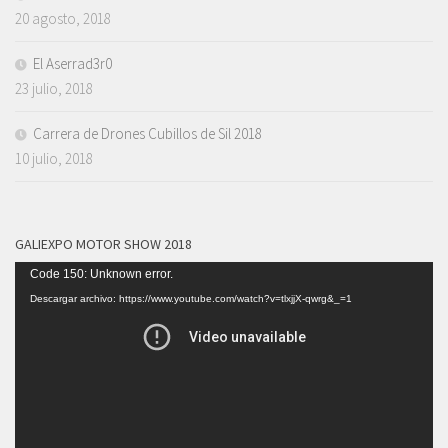
20 agosto, 2018
El Aserrad3r0
23 julio, 2018
Carrera de Drones Cubillos de Sil 2018
10 julio, 2018
GALIEXPO MOTOR SHOW 2018
Reproductor
Code 150: Unknown error.
de
Descargar archivo: https://www.youtube.com/watch?v=tlxjjX-qwrg&_=1
vídeo