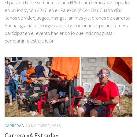
El pasado fin de semana Tábano FPV Team hemos participado
en la Hobbycon 2017 en el Palexco (A Coruña). Cuatro días
llenos de videojuegos, mangas, animes y… drones de carreras.
Muchas gracias a la organización y a ocionautas por invitarnos a
participar en el evento haciendo lo que más nos gusta:
compartir nuestra afición.
CARRERAS
13 DICIEMBRE, 2016
Carrera «A Estrada»