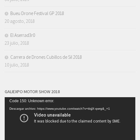
Bueu Drone Festival GP 2018
20 agosto, 2018
El Aserrad3r0
23 julio, 2018
Carrera de Drones Cubillos de Sil 2018
10 julio, 2018
GALIEXPO MOTOR SHOW 2018
Reproductor
Code 150: Unknown error.
de
Descargar archivo: https://www.youtube.com/watch?v=tlxjjX-qwrg&_=1
vídeo