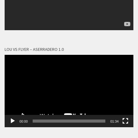
LOU VS FLYER – ASERRADERO 1.0
Reproductor
de
vídeo
00:00
01:34