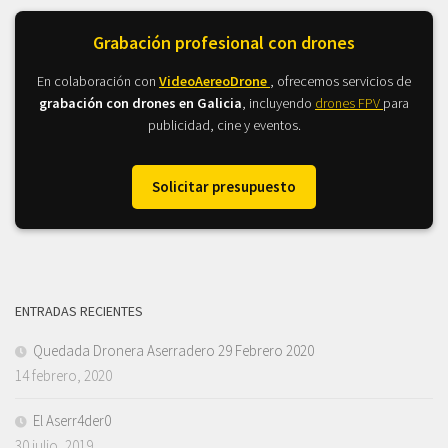
Grabación profesional con drones
En colaboración con
VideoAereoDrone
, ofrecemos servicios de
grabación con drones en Galicia
, incluyendo
drones FPV
para
publicidad, cine y eventos.
Solicitar presupuesto
ENTRADAS RECIENTES
Quedada Dronera Aserradero 29 Febrero 2020
14 febrero, 2020
El Aserr4der0
30 julio, 2019