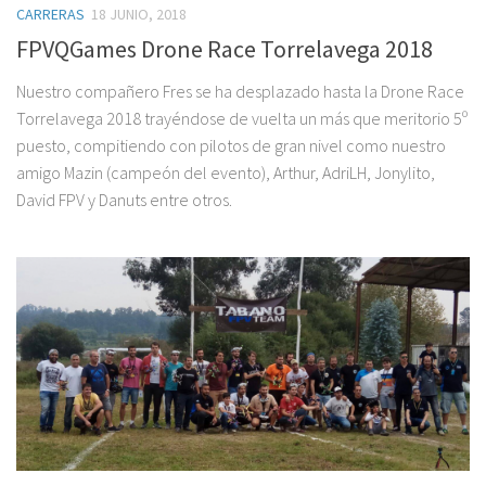
CARRERAS
18 JUNIO, 2018
FPVQGames Drone Race Torrelavega 2018
Nuestro compañero Fres se ha desplazado hasta la Drone Race
Torrelavega 2018 trayéndose de vuelta un más que meritorio 5º
puesto, compitiendo con pilotos de gran nivel como nuestro
amigo Mazin (campeón del evento), Arthur, AdriLH, Jonylito,
David FPV y Danuts entre otros.