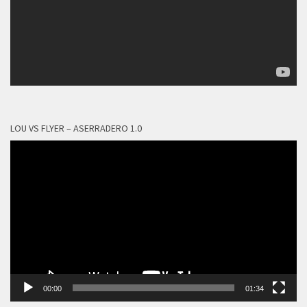
LOU VS FLYER – ASERRADERO 1.0
Reproductor
de
vídeo
00:00
01:34