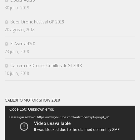
30 julio, 2019
Bueu Drone Festival GP 2018
20 agosto, 2018
El Aserrad3r0
23 julio, 2018
Carrera de Drones Cubillos de Sil 2018
10 julio, 2018
GALIEXPO MOTOR SHOW 2018
Reproductor
Code 150: Unknown error.
de
Descargar archivo: https://www.youtube.com/watch?v=tlxjjX-qwrg&_=1
vídeo