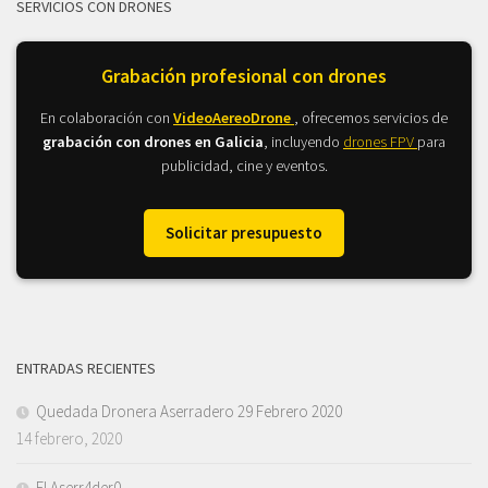
SERVICIOS CON DRONES
Grabación profesional con drones
En colaboración con
VideoAereoDrone
, ofrecemos servicios de
grabación con drones en Galicia
, incluyendo
drones FPV
para
publicidad, cine y eventos.
Solicitar presupuesto
ENTRADAS RECIENTES
Quedada Dronera Aserradero 29 Febrero 2020
14 febrero, 2020
El Aserr4der0