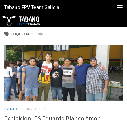
Tabano FPV Team Galicia
Saltar al contenido
ETIQUETADO:
IVÁN
EVENTOS
21 JUNIO, 2018
Exhibición IES Eduardo Blanco Amor