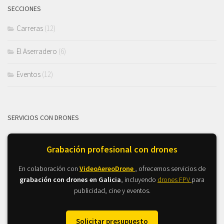
SECCIONES
Carreras
(12)
El Aserradero
(6)
Eventos
(12)
SERVICIOS CON DRONES
Grabación profesional con drones
En colaboración con
VideoAereoDrone
, ofrecemos servicios de
grabación con drones en Galicia
, incluyendo
drones FPV
para
publicidad, cine y eventos.
Solicitar presupuesto