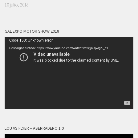
10 julio, 2018
GALIEXPO MOTOR SHOW 2018
Reproductor
Code 150: Unknown error.
de
Descargar archivo: https://www.youtube.com/watch?v=tlxjjX-qwrg&_=1
vídeo
LOU VS FLYER – ASERRADERO 1.0
Reproductor