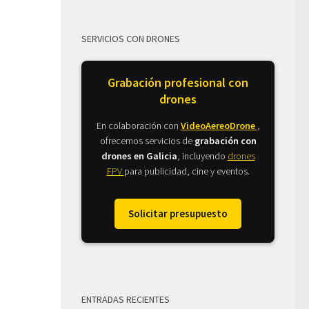
SERVICIOS CON DRONES
Grabación profesional con
drones
En colaboración con
VideoAereoDrone
,
ofrecemos servicios de
grabación con
drones en Galicia
, incluyendo
drones
FPV
para publicidad, cine y eventos.
Solicitar presupuesto
ENTRADAS RECIENTES