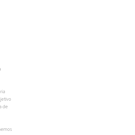
a
ria
jetivo
a de
 hemos