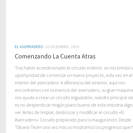
EL ASERRADERO
18 DICIEMBRE, 2016
Comenzando La Cuenta Atras
Tras haber acondicionado el circuito exterior, se nos brinda l
oportunidad de comenzar un nuevo proyecto, esta vez en el
interior del aserradero. A diferencia del exterior, aquí nos
encontramos con la esencia del aserradero, su gran maquina
nos ayuda a crear un circuito inigualable, nuestro principal ob
es no desperdiciar ningún plano bueno de esta industria dign
ver. Antes de limpiar, desbrozar y modificar el circuito «El
Aserradero»: Circuito preparado para la inauguración: Desde
Tábano Team una vez más os mostramos los progresos que