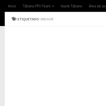
Inicio
Tábano FPV Team
Hazte Tábano
Área de so
Saltar al contenido
ETIQUETADO:
INDOOR