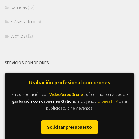
Carreras
(12)
El Aserradero
(6)
Eventos
(12)
SERVICIOS CON DRONES
Grabación profesional con drones
En colaboración con
VideoAereoDrone
, ofrecemos servicios de
grabación con drones en Galicia
, incluyendo
drones FPV
para
publicidad, cine y eventos.
Solicitar presupuesto