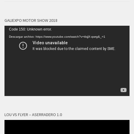
GALIEXPO MOTOR SHOW 2018
Reproductor
Code 150: Unknown error.
de
Descargar archivo: https://www.youtube.com/watch?v=tlxjjX-qwrg&_=1
vídeo
LOU VS FLYER – ASERRADERO 1.0
Reproductor
de