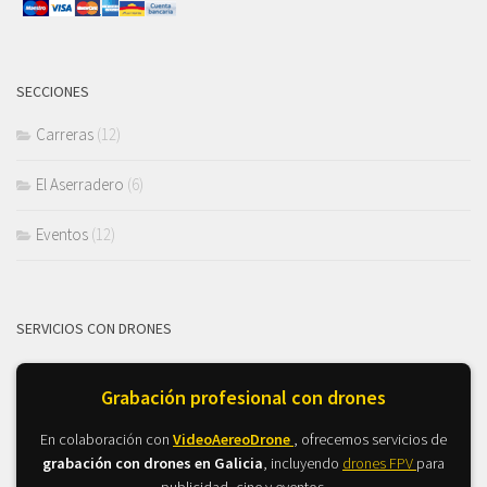
SECCIONES
Carreras
(12)
El Aserradero
(6)
Eventos
(12)
SERVICIOS CON DRONES
Grabación profesional con drones
En colaboración con
VideoAereoDrone
, ofrecemos servicios de
grabación con drones en Galicia
, incluyendo
drones FPV
para
publicidad, cine y eventos.