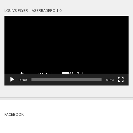
LOU VS FLYER – ASERRADERO 1.0
Reproductor
de
vídeo
00:00
01:34
FACEBOOK