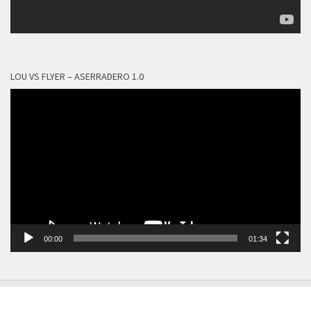
LOU VS FLYER – ASERRADERO 1.0
Reproductor
de
vídeo
00:00
01:34