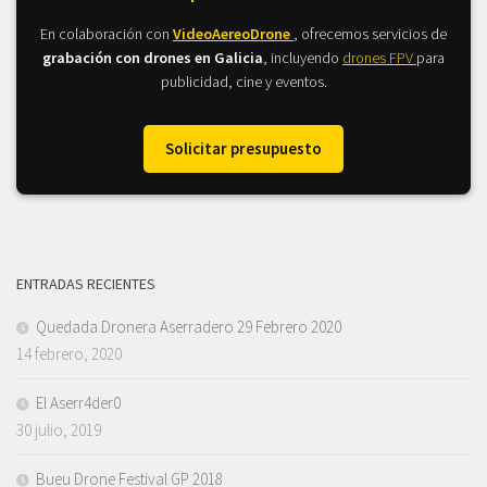
En colaboración con
VideoAereoDrone
, ofrecemos servicios de
grabación con drones en Galicia
, incluyendo
drones FPV
para
publicidad, cine y eventos.
Solicitar presupuesto
ENTRADAS RECIENTES
Quedada Dronera Aserradero 29 Febrero 2020
14 febrero, 2020
El Aserr4der0
30 julio, 2019
Bueu Drone Festival GP 2018