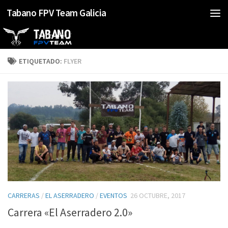
Tabano FPV Team Galicia
Saltar al contenido
ETIQUETADO:
FLYER
CARRERAS
/
EL ASERRADERO
/
EVENTOS
26 OCTUBRE, 2017
Carrera «El Aserradero 2.0»