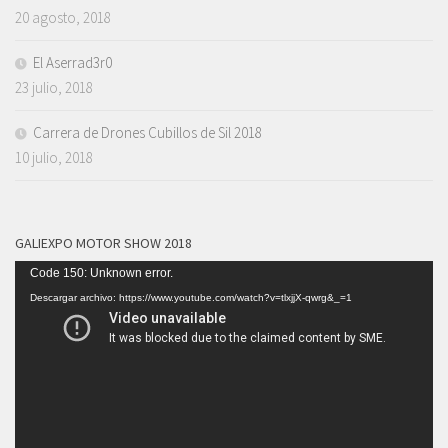
20 agosto, 2018
El Aserrad3r0
23 julio, 2018
Carrera de Drones Cubillos de Sil 2018
10 julio, 2018
GALIEXPO MOTOR SHOW 2018
Reproductor
Code 150: Unknown error.
de
Descargar archivo: https://www.youtube.com/watch?v=tlxjjX-qwrg&_=1
vídeo