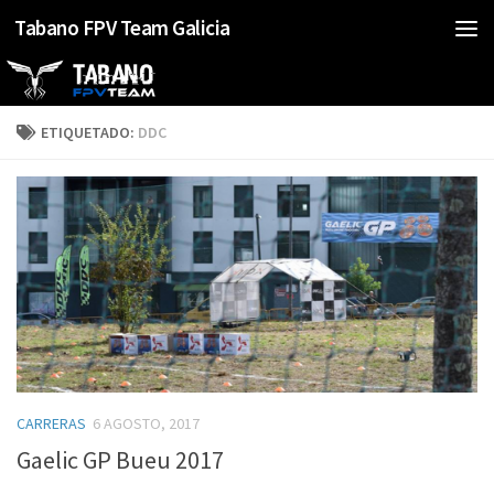
Tabano FPV Team Galicia
Saltar al contenido
ETIQUETADO:
DDC
CARRERAS
6 AGOSTO, 2017
Gaelic GP Bueu 2017