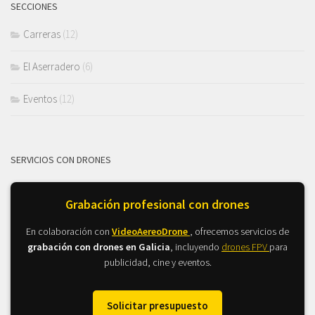
SECCIONES
Carreras
(12)
El Aserradero
(6)
Eventos
(12)
SERVICIOS CON DRONES
Grabación profesional con drones
En colaboración con
VideoAereoDrone
, ofrecemos servicios de
grabación con drones en Galicia
, incluyendo
drones FPV
para
publicidad, cine y eventos.
Solicitar presupuesto