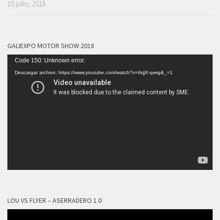
10 julio, 2018
GALIEXPO MOTOR SHOW 2018
Reproductor
Code 150: Unknown error.
de
Descargar archivo: https://www.youtube.com/watch?v=tlxjjX-qwrg&_=1
vídeo
LOU VS FLYER – ASERRADERO 1.0
Reproductor