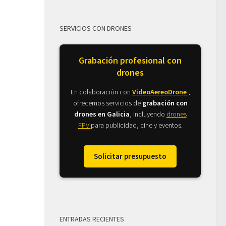
SERVICIOS CON DRONES
Grabación profesional con
drones
En colaboración con
VideoAereoDrone
,
ofrecemos servicios de
grabación con
drones en Galicia
, incluyendo
drones
FPV
para publicidad, cine y eventos.
Solicitar presupuesto
ENTRADAS RECIENTES