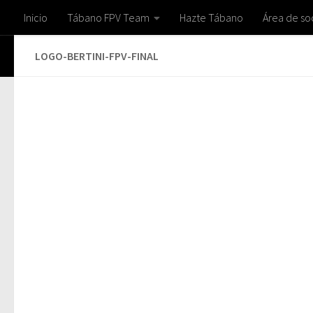
Inicio
Tábano FPV Team
Hazte Tábano
Área de so
Saltar al contenido
LOGO-BERTINI-FPV-FINAL