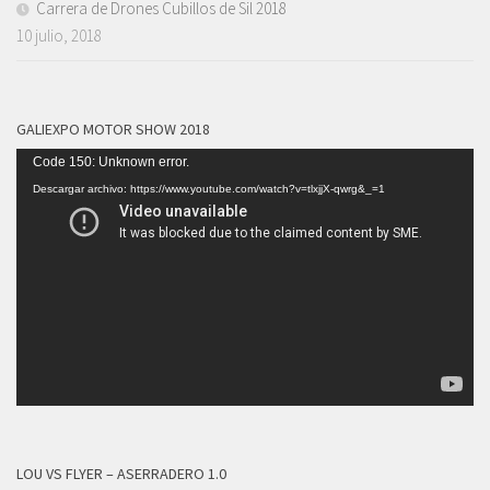
Carrera de Drones Cubillos de Sil 2018
10 julio, 2018
GALIEXPO MOTOR SHOW 2018
Reproductor
Code 150: Unknown error.
de
Descargar archivo: https://www.youtube.com/watch?v=tlxjjX-qwrg&_=1
vídeo
LOU VS FLYER – ASERRADERO 1.0