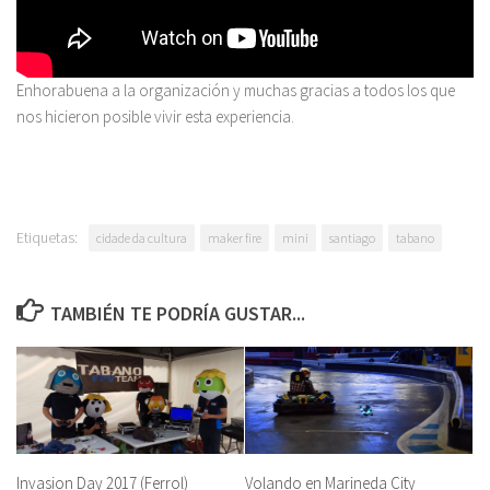
Enhorabuena a la organización y muchas gracias a todos los que
nos hicieron posible vivir esta experiencia.
Etiquetas:
cidade da cultura
maker fire
mini
santiago
tabano
TAMBIÉN TE PODRÍA GUSTAR...
Invasion Day 2017 (Ferrol)
Volando en Marineda City