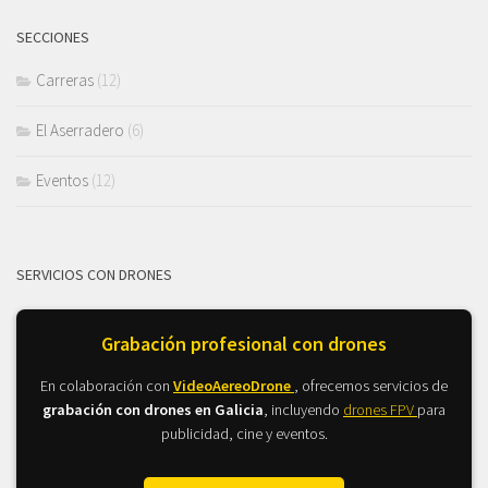
SECCIONES
Carreras
(12)
El Aserradero
(6)
Eventos
(12)
SERVICIOS CON DRONES
Grabación profesional con drones
En colaboración con
VideoAereoDrone
, ofrecemos servicios de
grabación con drones en Galicia
, incluyendo
drones FPV
para
publicidad, cine y eventos.