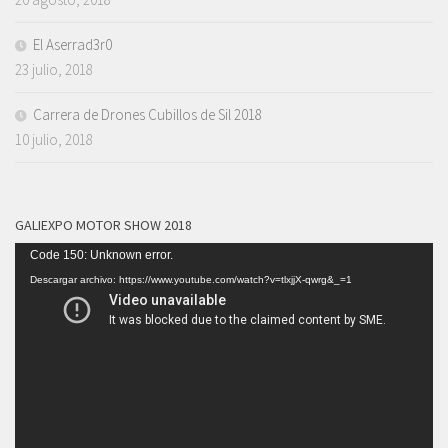
El Aserrad3r0
23 julio, 2018
Carrera de Drones Cubillos de Sil 2018
10 julio, 2018
GALIEXPO MOTOR SHOW 2018
Reproductor
Code 150: Unknown error.
de
Descargar archivo: https://www.youtube.com/watch?v=tlxjjX-qwrg&_=1
vídeo