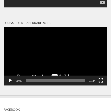
LOU VS FLYER – ASERRADERO 1.0
Reproductor
de
vídeo
00:00
01:34
FACEBOOK