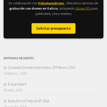
En colaboración con
VideoAereoDrone
, ofrecemos servicios de
grabación con drones en Galicia
, incluyendo
drones FPV
para
publicidad, cine y eventos.
Solicitar presupuesto
ENTRADAS RECIENTES
Quedada Dronera Aserradero 29 Febrero 2020
14 febrero, 2020
El Aserr4der0
30 julio, 2019
Bueu Drone Festival GP 2018
20 agosto, 2018