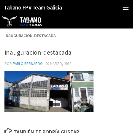
Tabano FPV Team Galicia
Saltar al contenido
INAUGURACION-DESTACADA
inauguracion-destacada
POR
PABLO BERNARDO
·
20 MARZO, 2018
TAMBIÉN TE PODRÍA GUSTAR...